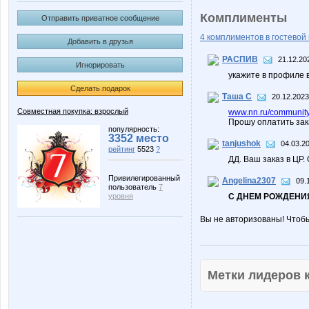
Комплименты
Отправить приватное сообщение
4 комплиментов в гостевой 
Добавить в друзья
РАСПИВ
21.12.20
Игнорировать
укажите в профиле 
Сделать подарок
Таша С
20.12.2023
Совместная покупка: взрослый
www.nn.ru/community
Прошу оплатить зак
популярность:
3352 место
tanjushok
04.03.2
рейтинг
5523
?
ДД. Ваш заказ в ЦР
Привилегированный
Angelina2307
09.
пользователь
7
уровня
С ДНЕМ РОЖДЕНИЯ
Вы не авторизованы! Чтоб
Метки лидеров