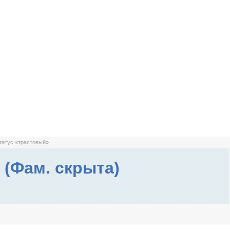
статус
«трастовый»
 (Фам. скрыта)