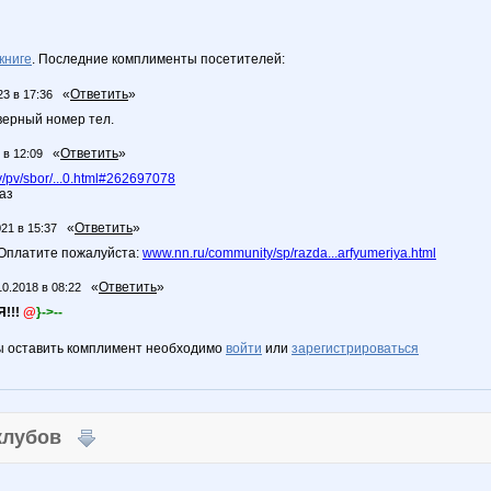
книге
. Последние комплименты посетителей:
«
Ответить
»
23 в 17:36
верный номер тел.
«
Ответить
»
 в 12:09
/pv/sbor/...0.html#262697078
аз
«
Ответить
»
021 в 15:37
. Оплатите пожалуйста:
www.nn.ru/community/sp/razda...arfyumeriya.html
«
Ответить
»
10.2018 в 08:22
!!!
@
}->--
ы оставить комплимент необходимо
войти
или
зарегистрироваться
 клубов