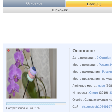
Основное
Блог
( 0 )
Шпионаж
Основное
Дата рождения :
9 Октября
Место рождения :
Россия
,
Н
Место нахождения :
Россия
Место проживания : не ука
Любимые места :
море
(698
Интересы :
Спорт
(3919) ,
К
О себе : Создаю вкусные л
Сайт :
vk.com/club1064919
Портрет заполнен на 81 %