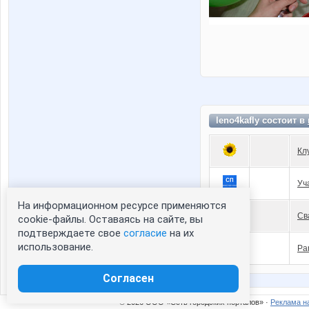
leno4kafly состоит в
Кл
Уч
На информационном ресурсе применяются
Св
cookie-файлы. Оставаясь на сайте, вы
подтверждаете свое
согласие
на их
использование.
Pa
Согласен
© 2026 ООО «Сеть городских порталов» ·
Реклама н