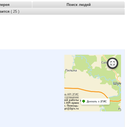
лерея
Поиск людей
вится
( 25 )
Работает на API 2ГИС
Лицензионное соглашение
Для корректной работы
Доехать с 2ГИС
Raster JS API нужен
ключ. Помощь:
api@2gis.ru