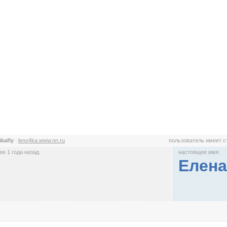
4kafly
:
leno4ka.www.nn.ru
пользователь имеет 
е 1 года назад
настоящее имя:
Елена