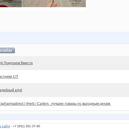
клубах
уб Покупаем Вместе
астники СП
адебный клуб
rapharmadirect / iHerb / Carters : лучшие товары по выгодным ценам.
а сайте
- +7 (831) 261-37-60